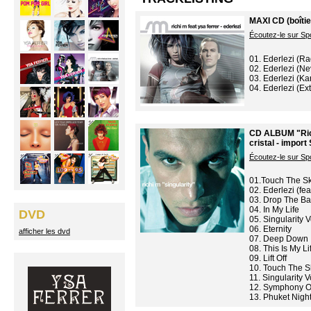
MAXI CD (boîtie
Écoutez-le sur Spo
01. Ederlezi (Ra
02. Ederlezi (N
03. Ederlezi (K
04. Ederlezi (Ex
CD ALBUM "Richi
cristal - import
Écoutez-le sur Spo
01.Touch The S
02. Ederlezi (fea
03. Drop The B
04. In My Life
DVD
05. Singularity V
06. Eternity
afficher les dvd
07. Deep Down
08. This Is My Li
09. Lift Off
10. Touch The S
11. Singularity V
12. Symphony O
13. Phuket Night