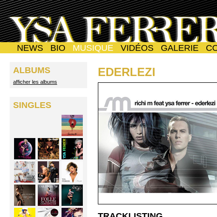
NEWS
BIO
MUSIQUE
VIDÉOS
GALERIE
C
ALBUMS
EDERLEZI
afficher les albums
SINGLES
TRACKLISTING