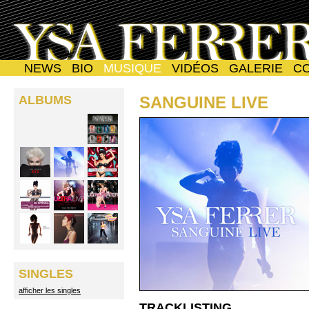
NEWS
BIO
MUSIQUE
VIDÉOS
GALERIE
C
ALBUMS
SANGUINE LIVE
SINGLES
afficher les singles
TRACKLISTING