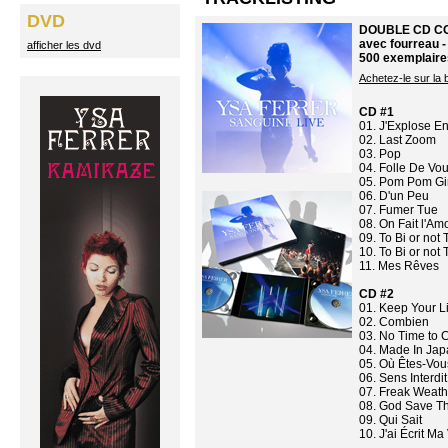
DVD
DOUBLE CD COL
avec fourreau -
afficher les dvd
500 exemplaire
Achetez-le sur la b
CD #1
01. J'Explose E
02. Last Zoom
03. Pop
04. Folle De Vou
05. Pom Pom Gi
06. D'un Peu
07. Fumer Tue
08. On Fait l'A
09. To Bi or not 
10. To Bi or not 
11. Mes Rêves
CD #2
01. Keep Your L
02. Combien
03. No Time to 
04. Made In Jap
05. Où Êtes-Vou
06. Sens Interdi
07. Freak Weath
08. God Save T
09. Qui Sait
10. J'ai Écrit Ma